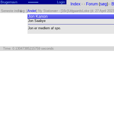
Index
· ·
Forum
(
søg
) ·
B
Seneste indl�g: [
Andet
] Ny Stationær - [16c]UdgaardsLoke (d. 27 April 2023
Jon Kanon
Jon Saabye
Jon er medlem af spo.
Time: 0.13047385215759 seconds