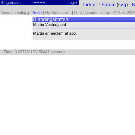
Index
· ·
Forum
(
søg
) ·
B
Seneste indl�g: [
Andet
] Ny Stationær - [16c]UdgaardsLoke (d. 27 April 2023
Blandingsbatteri
Martin Vestergaard
Martin er medlem af spo.
Time: 0.087931156158447 seconds