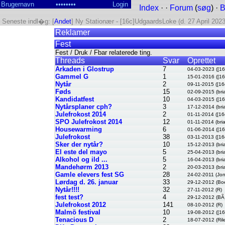
Index
· ·
Forum
(
søg
) ·
B
Seneste indl�g: [
Andet
] Ny Stationær - [16c]UdgaardsLoke (d. 27 April 2023
Reklamer
Fest
Fest / Druk / Fbar relaterede ting.
Threads
Svar
Oprettet
Arkaden i Glostrup
7
04-03-2023 ([1
Gammel G
1
15-01-2016 ([1
Nytår
2
09-11-2015 ([1
Føds
15
02-09-2015 (bri
Kandidatfest
10
04-03-2015 ([1
Nytårsplaner cph?
3
17-12-2014 (bri
Julefrokost 2014
2
01-11-2014 ([1
SPO Julefrokost 2014
12
01-11-2014 (bri
Housewarming
6
01-06-2014 ([1
Julefrokost
38
03-11-2013 ([1
Sker der nytår?
10
15-12-2013 (bri
El este del mayo
5
25-04-2013 (bri
Alkohol og ild ...
5
16-04-2013 (bri
Mandehørm 2013
2
20-03-2013 (bri
Gamle elevers fest SG
28
24-02-2011 (Jo
Lørdag d. 26. januar
33
29-12-2012 (Boe
Nytår!!!!
32
27-11-2012 (R)
fest test?
4
29-12-2012 (BÃ¸
Julefrokost 2012
141
08-10-2012 (R)
Malmö festival
10
19-08-2012 ([1
Tenacious D
2
18-07-2012 (Ril