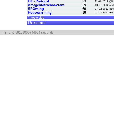
DK - Portugal
23
11-06-2012 ([1
Amager/Nørrebro-crawl
29
10-01-2012 (nic
SPOwling
69
27-02-2012 ([1
Housewarming
18
01-02-2012 (R)
Naeste side
Reklamer
Time: 0.59151005744934 seconds