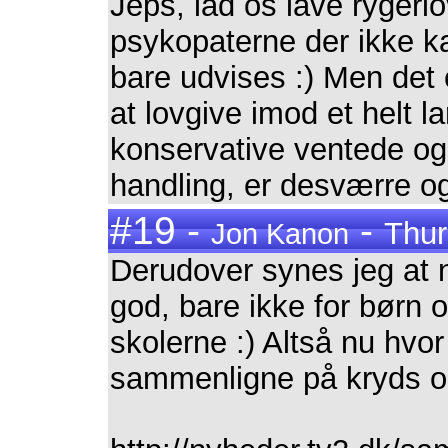
Jeps, lad os lave rygerl
psykopaterne der ikke k
bare udvises :) Men det 
at lovgive imod et helt 
konservative ventede o
handling, er desværre og
#19 -
-
Thur
Jon Kanon
Derudover synes jeg at 
god, bare ikke for børn 
skolerne :) Altså nu hvor
sammenligne på kryds og