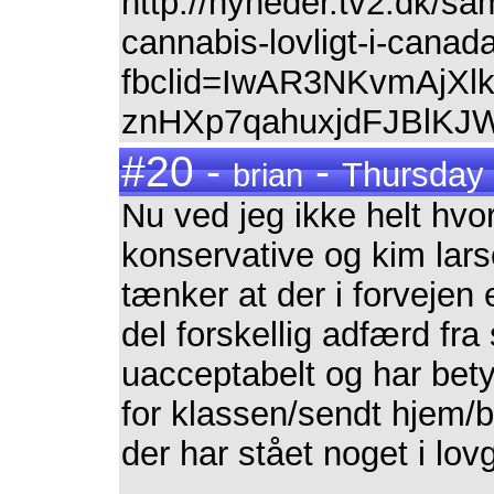
http://nyheder.tv2.dk/sa
cannabis-lovligt-i-canad
fbclid=IwAR3NKvmAjXl
znHXp7qahuxjdFJBlKJ
#20 -
-
Thursday 
brian
Nu ved jeg ikke helt hvo
konservative og kim lars
tænker at der i forvejen 
del forskellig adfærd fr
uacceptabelt og har bet
for klassen/sendt hjem/b
der har stået noget i lo