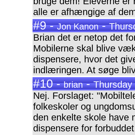
bruge dem! Eleverne er r
alle er afhængige af de
#9 -
-
Thurs
Jon Kanon
Brian det er netop det fo
Mobilerne skal blive væ
dispensere, hvor det giv
indlæringen. At søge bliv
#10 -
-
Thursday 
brian
Nej. Forslaget: "Mobilte
folkeskoler og ungdoms
den enkelte skole have m
dispensere for forbuddet.