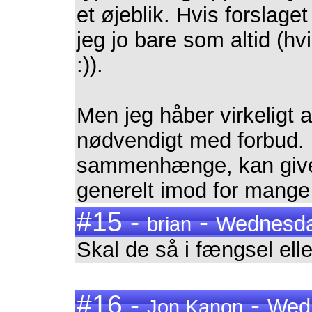
et øjeblik. Hvis forslage
jeg jo bare som altid (hvi
:)).
Men jeg håber virkeligt at
nødvendigt med forbud. 
sammenhænge, kan give f
generelt imod for mange 
#15 -
-
Wednesday
brian
Skal de så i fængsel ell
#16 -
-
Wedn
Jon Kanon