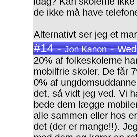
idag? Kan skolerne ikke 
de ikke må have telefo
Alternativt ser jeg et ma
#14 -
-
Wedn
Jon Kanon
20% af folkeskolerne har
mobilfrie skoler. De får 
0% af ungdomsuddannels
det, så vidt jeg ved. Vi 
bede dem lægge mobiler
alle sammen eller hos en
det (der er mange!!). Je