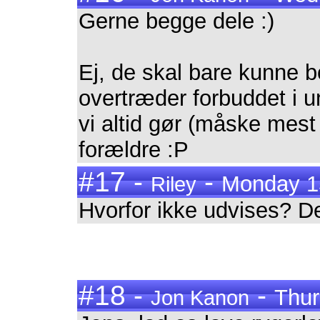
Gerne begge dele :)
Ej, de skal bare kunne b
overtræder forbuddet i 
vi altid gør (måske mest i
forældre :P
#17 -
-
Monday 15
Riley
Hvorfor ikke udvises? D
#18 -
-
Thur
Jon Kanon