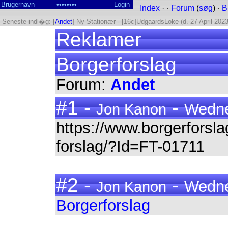
Index
· ·
Forum
(
søg
) ·
B
Seneste indl�g: [
Andet
] Ny Stationær - [16c]UdgaardsLoke (d. 27 April 2023
Reklamer
Borgerforslag
Forum:
Andet
#1 -
-
Wedne
Jon Kanon
https://www.borgerforsla
forslag/?Id=FT-01711
#2 -
-
Wedne
Jon Kanon
Borgerforslag