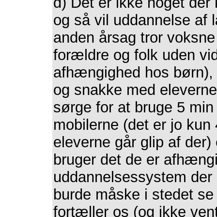
d) Det er ikke noget der 
og så vil uddannelse af l
anden årsag tror voksne
forældre og folk uden v
afhængighed hos børn), 
og snakke med eleverne o
sørge for at bruge 5 min
mobilerne (det er jo kun
eleverne går glip af der
bruger det de er afhængi
uddannelsessystem der i
burde måske i stedet se
fortæller os (og ikke ven