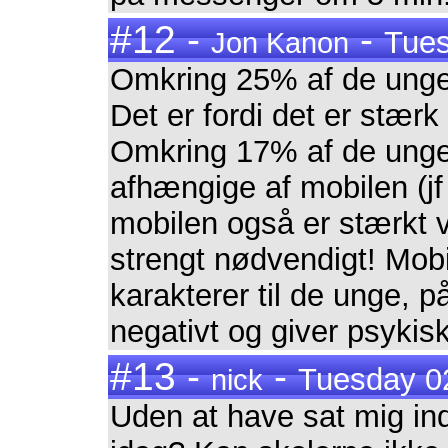
#12 -
-
Tues
Jon Kanon
Omkring 25% af de unge
Det er fordi det er stæ
Omkring 17% af de unge
afhængige af mobilen (jf
mobilen også er stærkt 
strengt nødvendigt! Mobi
karakterer til de unge, p
negativt og giver psykis
#13 -
-
Tuesday 02
nick
Uden at have sat mig ind