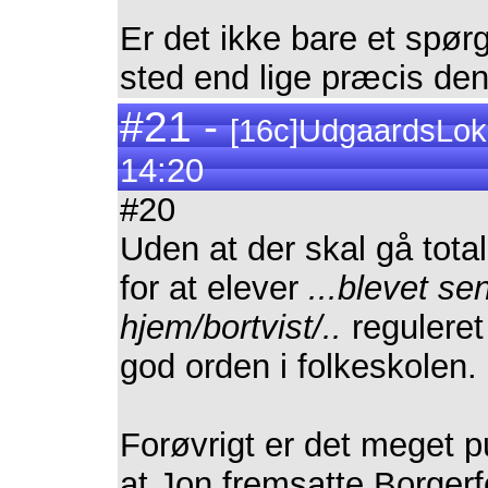
Er det ikke bare et spør
sted end lige præcis de
#21 -
[16c]UdgaardsLo
14:20
#20
Uden at der skal gå total
for at elever
...blevet se
hjem/bortvist/..
reguleret
god orden i folkeskolen.
Forøvrigt er det meget 
at Jon fremsatte Borgerf