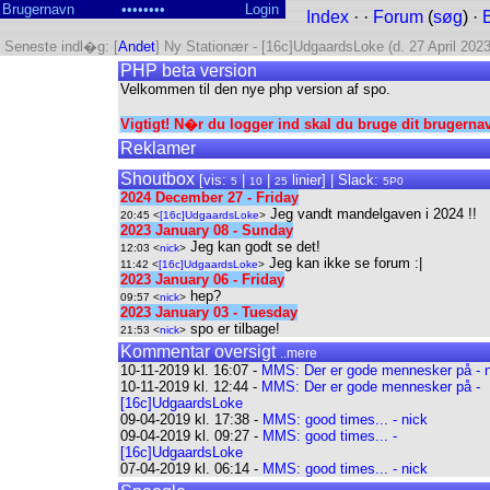
Index
· ·
Forum
(
søg
) ·
Seneste indl�g: [
Andet
] Ny Stationær - [16c]UdgaardsLoke (d. 27 April 2023
PHP beta version
Velkommen til den nye php version af spo.
Vigtigt! N�r du logger ind skal du bruge dit brugerna
Reklamer
Shoutbox
[vis:
|
|
linier] | Slack:
5
10
25
5P0
2024 December 27 - Friday
Jeg vandt mandelgaven i 2024 !!
20:45 <
[16c]UdgaardsLoke
>
2023 January 08 - Sunday
Jeg kan godt se det!
12:03 <
nick
>
Jeg kan ikke se forum :|
11:42 <
[16c]UdgaardsLoke
>
2023 January 06 - Friday
hep?
09:57 <
nick
>
2023 January 03 - Tuesday
spo er tilbage!
21:53 <
nick
>
Kommentar oversigt
..mere
10-11-2019 kl. 16:07 -
MMS: Der er gode mennesker på - 
10-11-2019 kl. 12:44 -
MMS: Der er gode mennesker på -
[16c]UdgaardsLoke
09-04-2019 kl. 17:38 -
MMS: good times... - nick
09-04-2019 kl. 09:27 -
MMS: good times... -
[16c]UdgaardsLoke
07-04-2019 kl. 06:14 -
MMS: good times... - nick