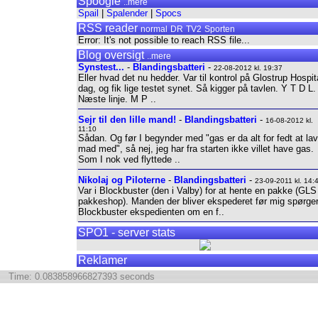
Spoogle
..mere
Spail
|
Spalender
|
Spocs
RSS reader
normal
DR
TV2
Sporten
Error: It's not possible to reach RSS file...
Blog oversigt
..mere
Synstest...
-
Blandingsbatteri
-
22-08-2012 kl. 19:37
Eller hvad det nu hedder. Var til kontrol på Glostrup Hospita
dag, og fik lige testet synet. Så kigger på tavlen. Y T D L.
Næste linje. M P ..
Sejr til den lille mand!
-
Blandingsbatteri
-
16-08-2012 kl.
11:10
Sådan. Og før I begynder med "gas er da alt for fedt at la
mad med", så nej, jeg har fra starten ikke villet have gas.
Som I nok ved flyttede ..
Nikolaj og Piloterne
-
Blandingsbatteri
-
23-09-2011 kl. 14:
Var i Blockbuster (den i Valby) for at hente en pakke (GLS
pakkeshop). Manden der bliver ekspederet før mig spørge
Blockbuster ekspedienten om en f..
SPO1 - server stats
Reklamer
Time: 0.083858966827393 seconds